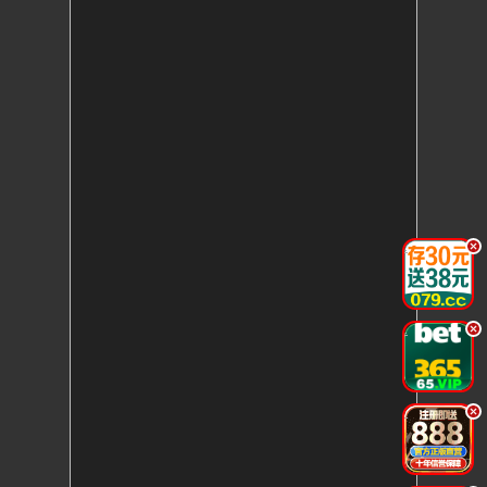
.
.
.